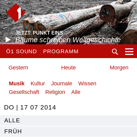
JETZT: PUNKT EINS
Bäume schreiben Weltgeschichte
Ö1 SOUND
PROGRAMM
Gestern
Heute
Morgen
Musik
Kultur
Journale
Wissen
Gesellschaft
Religion
Alle
DO | 17 07 2014
ALLE
FRÜH