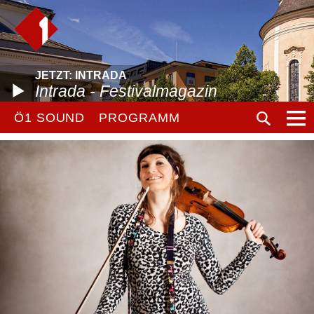
JETZT: INTRADA
Intrada - Festivalmagazin
Ö1 SOUND
PROGRAMM