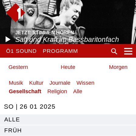
JETZT: STIMMEN HÖREN
Saft und Kraft im Bassbaritonfach
Ö1 SOUND
PROGRAMM
Gestern
Heute
Morgen
Musik
Kultur
Journale
Wissen
Gesellschaft
Religion
Alle
SO | 26 01 2025
ALLE
FRÜH