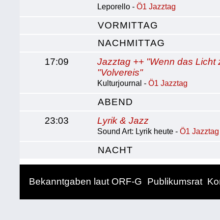
Leporello -
Ö1 Jazztag
VORMITTAG
NACHMITTAG
17:09
Jazztag ++ "Wenn das Licht z
"Volvereis"
Kulturjournal -
Ö1 Jazztag
ABEND
23:03
Lyrik & Jazz
Sound Art: Lyrik heute -
Ö1 Jazztag
NACHT
Bekanntgaben laut ORF-G
Publikumsrat
Ko