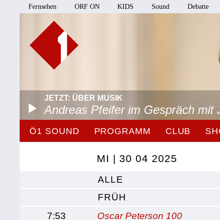
Fernsehen
ORF ON
KIDS
Sound
Debatte
JETZT: ÜBER MUSIK
Andreas Pfeifer im Gespräch mit 
Ö1 SOUND
PROGRAMM
CLUB
SH
MI | 30 04 2025
ALLE
FRÜH
7:53
Oscar Peterson 100