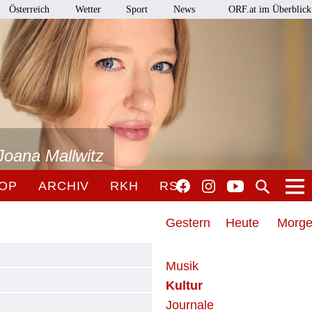
Österreich
Wetter
Sport
News
ORF.at im Überblick
Joana Mallwitz
OP
ARCHIV
RKH
RSO
Gestern
Heute
Morg
Musik
Kultur
Journale