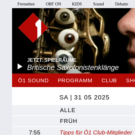
Fernsehen
ORF ON
KIDS
Sound
Debatte
JETZT: SPIELRÄUME
Britische Saxofonistenklänge
Ö1 SOUND
PROGRAMM
CLUB
SH
SA | 31 05 2025
ALLE
FRÜH
7:55
Tipps für Ö1 Club-Mitglieder