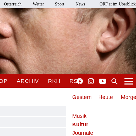
Österreich
Wetter
Sport
News
ORF.at im Überblick
OP
ARCHIV
RKH
RSO
Gestern
Heute
Morg
Musik
Kultur
Journale