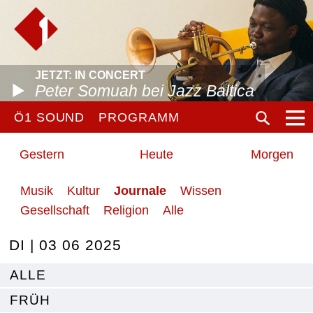
JETZT: IN CONCERT
Peter Somuah bei Jazz Baltica
Ö1 SOUND
PROGRAMM
Gestern
Heute
Morgen
Musik
Kultur
Journale
Wissen
Gesellschaft
Religion
Alle
DI | 03 06 2025
ALLE
FRÜH