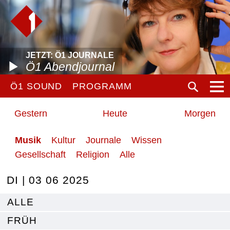
JETZT: Ö1 JOURNALE
Ö1 Abendjournal
Ö1 SOUND
PROGRAMM
Gestern
Heute
Morgen
Musik
Kultur
Journale
Wissen
Gesellschaft
Religion
Alle
DI | 03 06 2025
ALLE
FRÜH