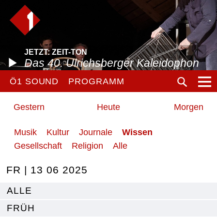
JETZT: ZEIT-TON
Das 40. Ulrichsberger Kaleidophon
Ö1 SOUND
PROGRAMM
Gestern
Heute
Morgen
Musik
Kultur
Journale
Wissen
Gesellschaft
Religion
Alle
FR | 13 06 2025
ALLE
FRÜH