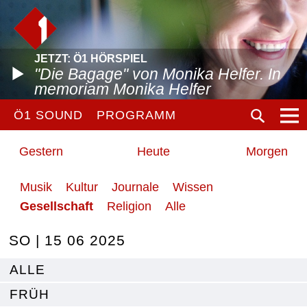
JETZT: Ö1 HÖRSPIEL
"Die Bagage" von Monika Helfer. In
memoriam Monika Helfer
Ö1 SOUND
PROGRAMM
Gestern
Heute
Morgen
Musik
Kultur
Journale
Wissen
Gesellschaft
Religion
Alle
SO | 15 06 2025
ALLE
FRÜH