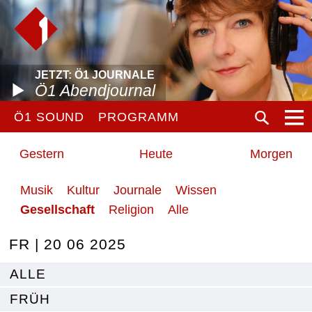
JETZT: Ö1 JOURNALE
Ö1 Abendjournal
Ö1 SOUND
PROGRAMM
Gestern
Heute
Morgen
Musik
Kultur
Journale
Wissen
Gesellschaft
Religion
Alle
FR | 20 06 2025
ALLE
FRÜH