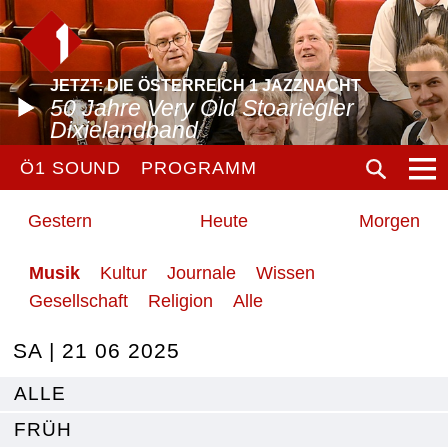
JETZT: DIE ÖSTERREICH 1 JAZZNACHT
50 Jahre Very Old Stoariegler
Dixielandband
Ö1 SOUND
PROGRAMM
Gestern
Heute
Morgen
Musik
Kultur
Journale
Wissen
Gesellschaft
Religion
Alle
SA | 21 06 2025
ALLE
FRÜH