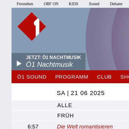
Fernsehen
ORF ON
KIDS
Sound
Debatte
JETZT: Ö1 NACHTMUSIK
Ö1 Nachtmusik
Ö1 SOUND
PROGRAMM
CLUB
SH
SA | 21 06 2025
ALLE
FRÜH
6:57
Die Welt romantisieren