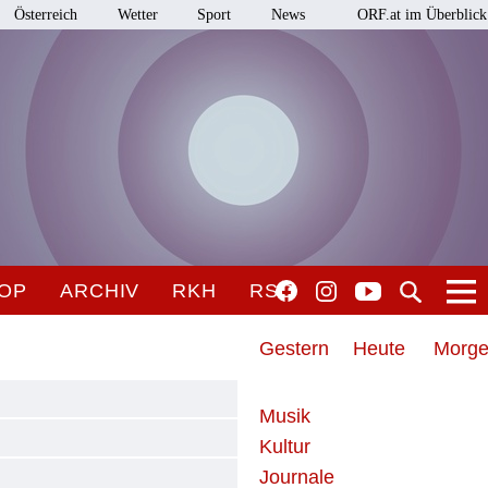
Österreich
Wetter
Sport
News
ORF.at im Überblick
OP
ARCHIV
RKH
RSO
Gestern
Heute
Morg
Musik
Kultur
Journale