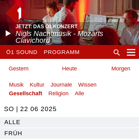
JETZT: DAS Ö1 KONZERT
Nigls Nachtmusik - Mozarts
Clavichord
Ö1 SOUND
PROGRAMM
Gestern
Heute
Morgen
Musik
Kultur
Journale
Wissen
Gesellschaft
Religion
Alle
SO | 22 06 2025
ALLE
FRÜH