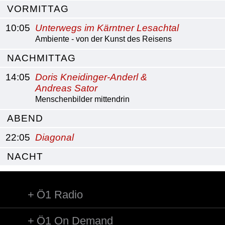
VORMITTAG
10:05
Unterwegs im Kärntner Lesachtal
Ambiente - von der Kunst des Reisens
NACHMITTAG
14:05
Doris Kneidinger-Anderl &
Andreas Sator
Menschenbilder mittendrin
ABEND
22:05
Diagonal
NACHT
Ö1 Radio
Ö1 On Demand