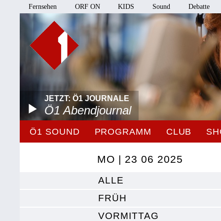
Fernsehen
ORF ON
KIDS
Sound
Debatte
JETZT: Ö1 JOURNALE
Ö1 Abendjournal
Ö1 SOUND
PROGRAMM
CLUB
SH
MO | 23 06 2025
ALLE
FRÜH
VORMITTAG