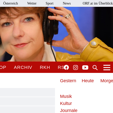
Österreich
Wetter
Sport
News
ORF.at im Überblick
OP
ARCHIV
RKH
RSO
Gestern
Heute
Morg
Musik
Kultur
Journale