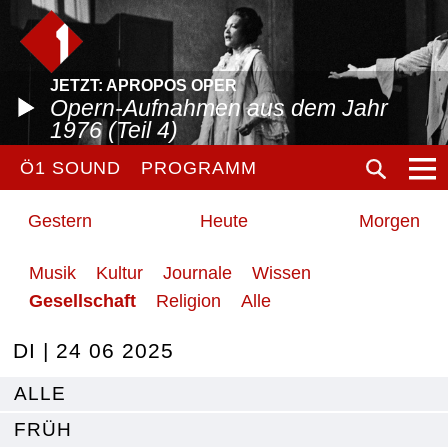
JETZT: APROPOS OPER
Opern-Aufnahmen aus dem Jahr
1976 (Teil 4)
Ö1 SOUND
PROGRAMM
Gestern
Heute
Morgen
Musik
Kultur
Journale
Wissen
Gesellschaft
Religion
Alle
DI | 24 06 2025
ALLE
FRÜH