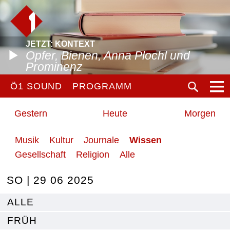
JETZT: KONTEXT
Opfer, Bienen, Anna Plochl und
Prominenz
Ö1 SOUND
PROGRAMM
Gestern
Heute
Morgen
Musik
Kultur
Journale
Wissen
Gesellschaft
Religion
Alle
SO | 29 06 2025
ALLE
FRÜH