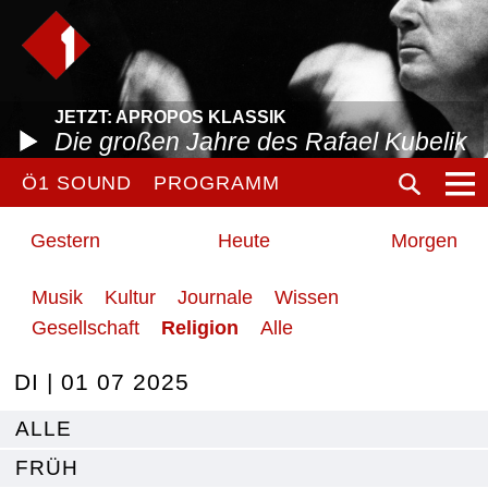
JETZT: APROPOS KLASSIK
Die großen Jahre des Rafael Kubelik
Ö1 SOUND
PROGRAMM
Gestern
Heute
Morgen
Musik
Kultur
Journale
Wissen
Gesellschaft
Religion
Alle
DI | 01 07 2025
ALLE
FRÜH