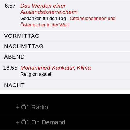
6:57
Das Werden einer
Auslandsösterreicherin
Gedanken für den Tag -
Österreicherinnen und
Österreicher in der Welt
VORMITTAG
NACHMITTAG
ABEND
18:55
Mohammed-Karikatur, Klima
Religion aktuell
NACHT
Ö1 Radio
Ö1 On Demand