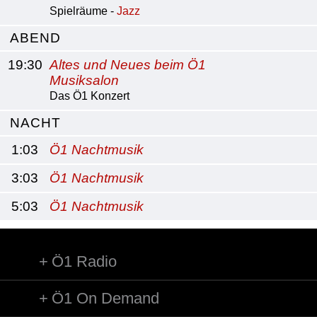
Spielräume -
Jazz
ABEND
19:30
Altes und Neues beim Ö1
Musiksalon
Das Ö1 Konzert
NACHT
1:03
Ö1 Nachtmusik
3:03
Ö1 Nachtmusik
5:03
Ö1 Nachtmusik
Ö1 Radio
Ö1 On Demand