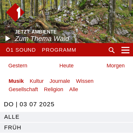
JETZT: AMBIENTE
Zum Thema Wald
Ö1 SOUND
PROGRAMM
Gestern
Heute
Morgen
Musik
Kultur
Journale
Wissen
Gesellschaft
Religion
Alle
DO | 03 07 2025
ALLE
FRÜH