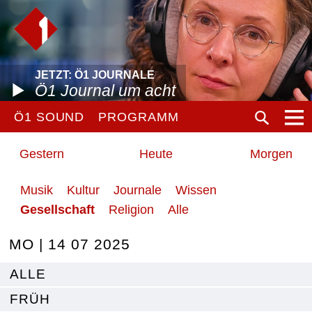
JETZT: Ö1 JOURNALE
Ö1 Journal um acht
Ö1 SOUND
PROGRAMM
Gestern
Heute
Morgen
Musik
Kultur
Journale
Wissen
Gesellschaft
Religion
Alle
MO | 14 07 2025
ALLE
FRÜH