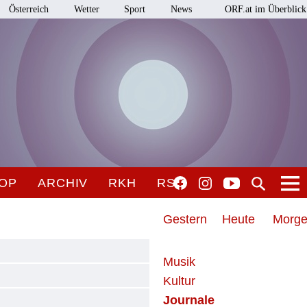
Österreich
Wetter
Sport
News
ORF.at im Überblick
OP
ARCHIV
RKH
RSO
Gestern
Heute
Morg
Musik
Kultur
Journale