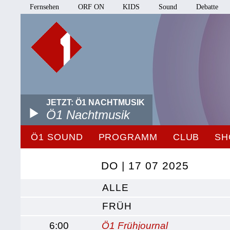
Fernsehen
ORF ON
KIDS
Sound
Debatte
JETZT: Ö1 NACHTMUSIK
Ö1 Nachtmusik
Ö1 SOUND
PROGRAMM
CLUB
SH
DO | 17 07 2025
ALLE
FRÜH
6:00
Ö1 Frühjournal