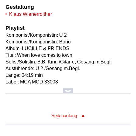
Gestaltung
Klaus Wienerroither
Playlist
Komponist/Komponistin: U 2
Komponist/Komponistin: Bono
Album: LUCILLE & FRIENDS
Titel: When love comes to town
Solist/Solistin: B.B. King /Gitarre, Gesang m.Begl.
Ausführende: U 2 /Gesang m.Begl.
Länge: 04:19 min
Label: MCA MCD 33008
Komponist/Komponistin: B.B. King
Komponist/Komponistin: Jules Taub
Album: BLOWING THE FUSE - 29 R&B CLASSICS
THAT ROCKED THE JUKEBOX IN 1953
Seitenanfang
Titel: Please love me
Solist/Solistin: B.B. King /Gitarre, Gesang m.Begl.
Orchester: B.B. King Orchestra