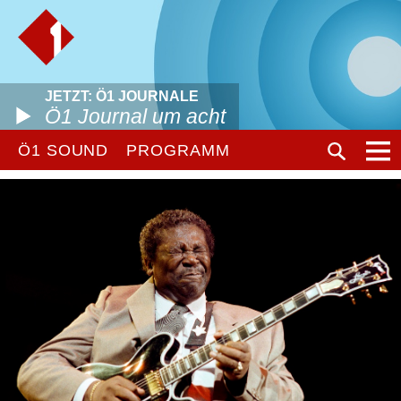
JETZT: Ö1 JOURNALE
Ö1 Journal um acht
Ö1 SOUND
PROGRAMM