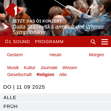
JETZT: DAS Ö1 KONZERT
Dalia Stasevska am Pult der Wiener
Symphoniker
Ö1 SOUND
PROGRAMM
Gestern
Heute
Morgen
Musik
Kultur
Journale
Wissen
Gesellschaft
Religion
Alle
DO | 11 09 2025
ALLE
FRÜH