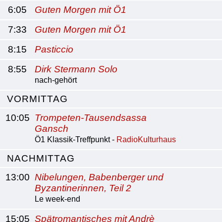
6:05
Guten Morgen mit Ö1
7:33
Guten Morgen mit Ö1
8:15
Pasticcio
8:55
Dirk Stermann Solo
nach-gehört
VORMITTAG
10:05
Trompeten-Tausendsassa
Gansch
Ö1 Klassik-Treffpunkt -
RadioKulturhaus
NACHMITTAG
13:00
Nibelungen, Babenberger und
Byzantinerinnen, Teil 2
Le week-end
15:05
Spätromantisches mit Andrè