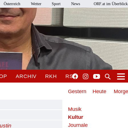
Österreich
Wetter
Sport
News
ORF.at im Überblick
OP
ARCHIV
RKH
RSO
Gestern
Heute
Morg
Musik
Kultur
Journale
ustin