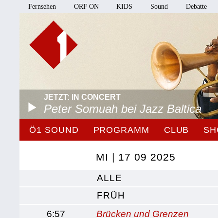
Fernsehen
ORF ON
KIDS
Sound
Debatte
JETZT: IN CONCERT
Peter Somuah bei Jazz Baltica
Ö1 SOUND
PROGRAMM
CLUB
SH
MI | 17 09 2025
ALLE
FRÜH
6:57
Brücken und Grenzen