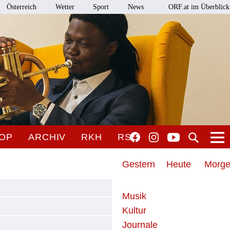
Österreich
Wetter
Sport
News
ORF.at im Überblick
OP
ARCHIV
RKH
RSO
Gestern
Heute
Morg
Musik
Kultur
Journale