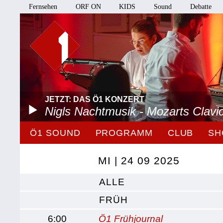
Fernsehen
ORF ON
KIDS
Sound
Debatte
JETZT: DAS Ö1 KONZERT
Nigls Nachtmusik - Mozarts Clavi
Ö1 SOUND
PROGRAMM
CLUB
SH
MI | 24 09 2025
ALLE
FRÜH
6:00
Ö1 Frühjournal