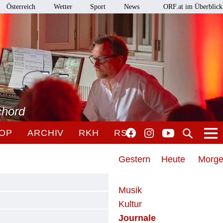
Österreich
Wetter
Sport
News
ORF.at im Überblick
chord
OP
ARCHIV
RKH
RSO
Gestern
Heute
Morg
Musik
Kultur
Journale