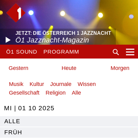
JETZT: DIE ÖSTERREICH 1 JAZZNACHT
Ö1 Jazznacht-Magazin
Ö1 SOUND
PROGRAMM
Gestern
Heute
Morgen
Musik
Kultur
Journale
Wissen
Gesellschaft
Religion
Alle
MI | 01 10 2025
ALLE
FRÜH