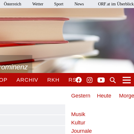
Österreich
Wetter
Sport
News
ORF.at im Überblick
Prominenz
OP
ARCHIV
RKH
RSO
Gestern
Heute
Morg
Musik
Kultur
Journale