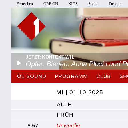
Fernsehen
ORF ON
KIDS
Sound
Debatte
JETZT: KONTEXT WH.
Opfer, Bienen, Anna Plochl und 
Ö1 SOUND
PROGRAMM
CLUB
SH
MI | 01 10 2025
ALLE
FRÜH
6:57
Unwürdig