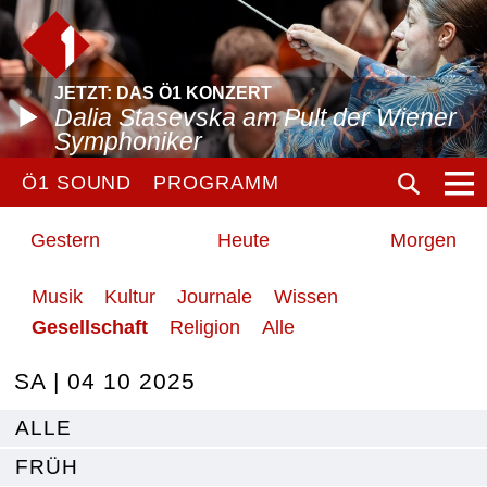
JETZT: DAS Ö1 KONZERT
Dalia Stasevska am Pult der Wiener
Symphoniker
Ö1 SOUND
PROGRAMM
Gestern
Heute
Morgen
Musik
Kultur
Journale
Wissen
Gesellschaft
Religion
Alle
SA | 04 10 2025
ALLE
FRÜH