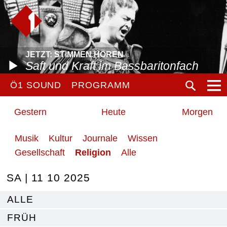
JETZT: STIMMEN HÖREN
Saft und Kraft im Bassbaritonfach
Ö1 SOUND
PROGRAMM
Gestern
Heute
Morgen
Musik
Kultur
Journale
Wissen
Gesellschaft
Religion
Alle
SA | 11 10 2025
ALLE
FRÜH