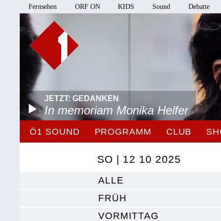
Fernsehen
ORF ON
KIDS
Sound
Debatte
JETZT: GEDANKEN
In memoriam Monika Helfer
Ö1 SOUND
PROGRAMM
CLUB
SH
SO | 12 10 2025
ALLE
FRÜH
VORMITTAG