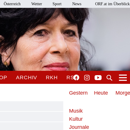
Österreich
Wetter
Sport
News
ORF.at im Überblick
OP
ARCHIV
RKH
RSO
Gestern
Heute
Morg
Musik
Kultur
Journale