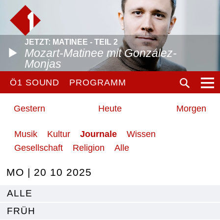
JETZT: MATINEE - TEIL 2
Mozart-Matinee mit González-
Monjas
Ö1 SOUND
PROGRAMM
Gestern
Heute
Morgen
Musik
Kultur
Journale
Wissen
Gesellschaft
Religion
Alle
MO | 20 10 2025
ALLE
FRÜH