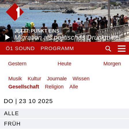
JETZT: PUNKT EINS
Migration als politisches Druckmittel
Ö1 SOUND
PROGRAMM
Gestern
Heute
Morgen
Musik
Kultur
Journale
Wissen
Gesellschaft
Religion
Alle
DO | 23 10 2025
ALLE
FRÜH