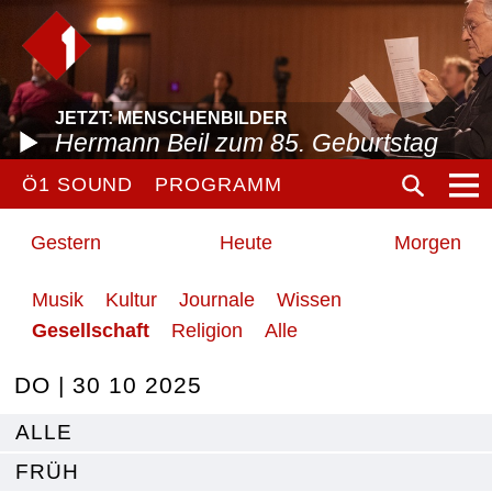
JETZT: MENSCHENBILDER
Hermann Beil zum 85. Geburtstag
Ö1 SOUND
PROGRAMM
Gestern
Heute
Morgen
Musik
Kultur
Journale
Wissen
Gesellschaft
Religion
Alle
DO | 30 10 2025
ALLE
FRÜH