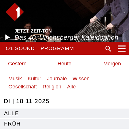
JETZT: ZEIT-TON
Das 40. Ulrichsberger Kaleidophon
Ö1 SOUND
PROGRAMM
Gestern
Heute
Morgen
Musik
Kultur
Journale
Wissen
Gesellschaft
Religion
Alle
DI | 18 11 2025
ALLE
FRÜH