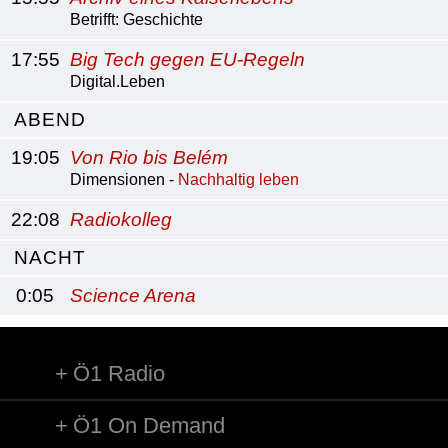
Betrifft: Geschichte
17:55
Big Tech gegen EU-Regeln
Digital.Leben
ABEND
19:05
Von Rio bis Belém
Dimensionen -
Nachhaltig leben
22:08
Radiokolleg
NACHT
0:05
Science Arena
Ö1 Radio
Ö1 On Demand