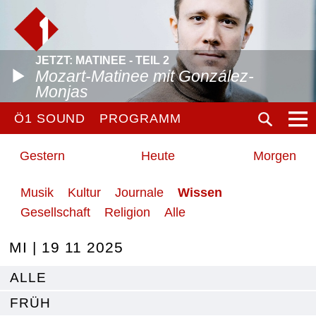
JETZT: MATINEE - TEIL 2
Mozart-Matinee mit González-
Monjas
Ö1 SOUND
PROGRAMM
Gestern
Heute
Morgen
Musik
Kultur
Journale
Wissen
Gesellschaft
Religion
Alle
MI | 19 11 2025
ALLE
FRÜH