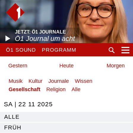
JETZT: Ö1 JOURNALE
Ö1 Journal um acht
Ö1 SOUND
PROGRAMM
Gestern
Heute
Morgen
Musik
Kultur
Journale
Wissen
Gesellschaft
Religion
Alle
SA | 22 11 2025
ALLE
FRÜH