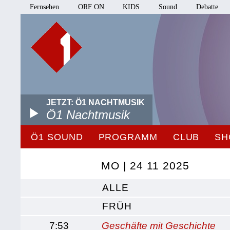
Fernsehen
ORF ON
KIDS
Sound
Debatte
JETZT: Ö1 NACHTMUSIK
Ö1 Nachtmusik
Ö1 SOUND
PROGRAMM
CLUB
SH
MO | 24 11 2025
ALLE
FRÜH
7:53
Geschäfte mit Geschichte