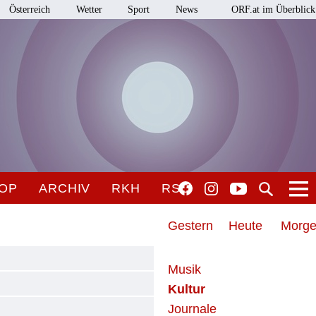
Österreich
Wetter
Sport
News
ORF.at im Überblick
OP
ARCHIV
RKH
RSO
Gestern
Heute
Morg
Musik
Kultur
Journale