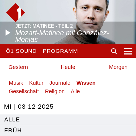
JETZT: MATINEE - TEIL 2
Mozart-Matinee mit González-
Monjas
Ö1 SOUND
PROGRAMM
Gestern
Heute
Morgen
Musik
Kultur
Journale
Wissen
Gesellschaft
Religion
Alle
MI | 03 12 2025
ALLE
FRÜH