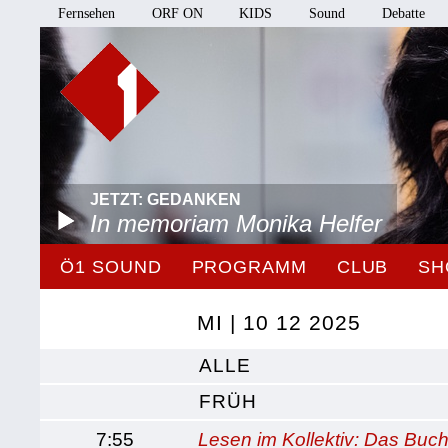
Fernsehen
ORF ON
KIDS
Sound
Debatte
JETZT: GEDANKEN
In memoriam Monika Helfer
Ö1 SOUND
PROGRAMM
CLUB
SH
MI | 10 12 2025
ALLE
FRÜH
7:55
Lesen im Kollektiv: Das Buch