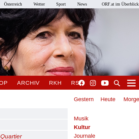
Österreich
Wetter
Sport
News
ORF.at im Überblick
OP
ARCHIV
RKH
RSO
Gestern
Heute
Morg
Musik
Kultur
Journale
Quartier