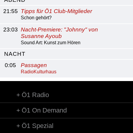
21:55
Tipps für Ö1 Club-Mitglieder
Schon gehört?
23:03
Nacht-Premiere: "Johnny" von
Susanne Ayoub
Sound Art: Kunst zum Hören
NACHT
0:05
Passagen
RadioKulturhaus
Ö1 Radio
Ö1 On Demand
Ö1 Spezial