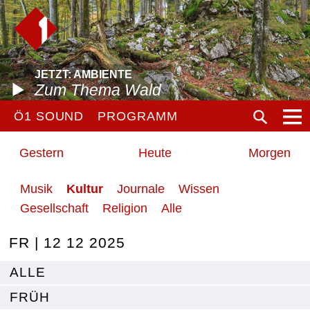
JETZT: AMBIENTE
Zum Thema Wald
Ö1 SOUND
PROGRAMM
Gestern
Heute
Morgen
Musik
Kultur
Journale
Wissen
Gesellschaft
Religion
Alle
FR | 12 12 2025
ALLE
FRÜH