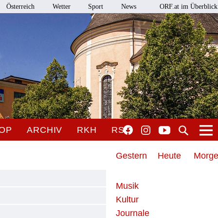
Österreich
Wetter
Sport
News
ORF.at im Überblick
OP
ARCHIV
RKH
RSO
Gestern
Heute
Morg
Musik
Kultur
Journale