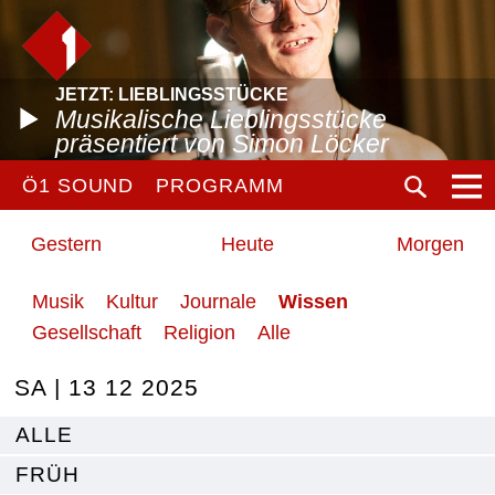
JETZT: LIEBLINGSSTÜCKE
Musikalische Lieblingsstücke
präsentiert von Simon Löcker
Ö1 SOUND
PROGRAMM
Gestern
Heute
Morgen
Musik
Kultur
Journale
Wissen
Gesellschaft
Religion
Alle
SA | 13 12 2025
ALLE
FRÜH