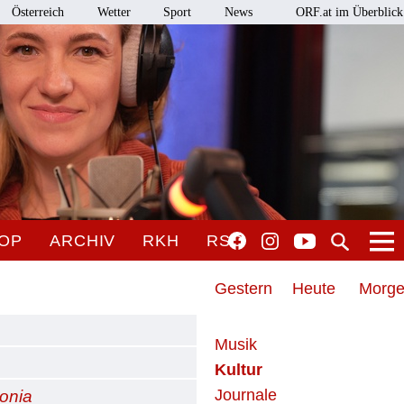
Österreich
Wetter
Sport
News
ORF.at im Überblick
OP
ARCHIV
RKH
RSO
Gestern
Heute
Morg
Musik
Kultur
Journale
onia