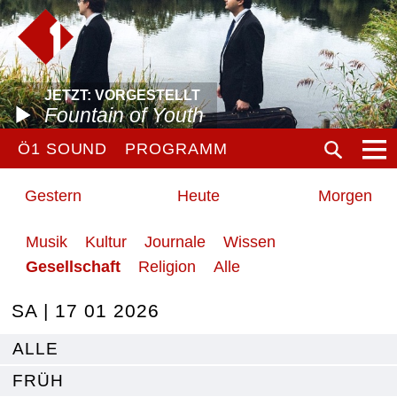
JETZT: VORGESTELLT
Fountain of Youth
Ö1 SOUND
PROGRAMM
Gestern
Heute
Morgen
Musik
Kultur
Journale
Wissen
Gesellschaft
Religion
Alle
SA | 17 01 2026
ALLE
FRÜH