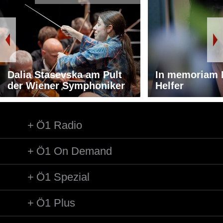
Dalia Stasevska am Pult
In memoriam 
der Wiener Symphoniker
Helfer
Ö1 Radio
Ö1 On Demand
Ö1 Spezial
Ö1 Plus