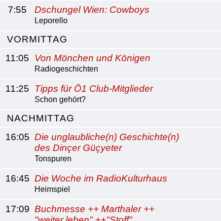
7:55
Dschungel Wien: Cowboys
Leporello
VORMITTAG
11:05
Von Mönchen und Königen
Radiogeschichten
11:25
Tipps für Ö1 Club-Mitglieder
Schon gehört?
NACHMITTAG
16:05
Die unglaubliche(n) Geschichte(n)
des Dinçer Güçyeter
Tonspuren
16:45
Die Woche im RadioKulturhaus
Heimspiel
17:09
Buchmesse ++ Marthaler ++
"weiter leben" ++"Stoff"