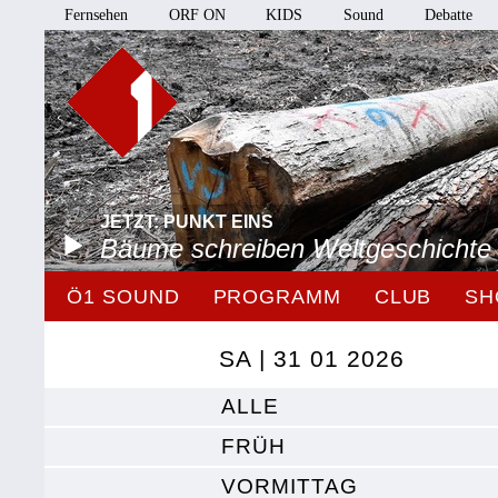
Fernsehen
ORF ON
KIDS
Sound
Debatte
JETZT: PUNKT EINS
Bäume schreiben Weltgeschichte
Ö1 SOUND
PROGRAMM
CLUB
SH
SA | 31 01 2026
ALLE
FRÜH
VORMITTAG