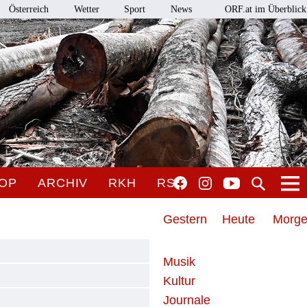
Österreich
Wetter
Sport
News
ORF.at im Überblick
OP
ARCHIV
RKH
RSO
Gestern
Heute
Morg
Musik
Kultur
Journale