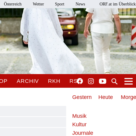
Österreich
Wetter
Sport
News
ORF.at im Überblick
OP
ARCHIV
RKH
RSO
Gestern
Heute
Morg
Musik
Kultur
Journale