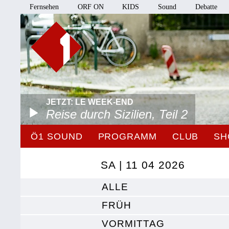
Fernsehen
ORF ON
KIDS
Sound
Debatte
JETZT: LE WEEK-END
Reise durch Sizilien, Teil 2
Ö1 SOUND
PROGRAMM
CLUB
SH
SA | 11 04 2026
ALLE
FRÜH
VORMITTAG